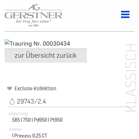
KLASSISC
zur Übersicht zurück
Exclusiv-Kollektion
29743/2.4
Legierung
585 |
750 |
Pd950 |
Pt950
Steine
1 Princess 0,25 CT