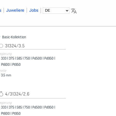
s
Juweliere
Jobs
Basic-Kollektion
31324/3.5
egierung
333 |
375 |
585 |
750 |
Pd500 |
Pd950 |
Pt600 |
Pt950
reite
3.5
mm
4/31324/2.6
egierung
333 |
375 |
585 |
750 |
Pd500 |
Pd950 |
Pt600 |
Pt950