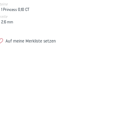
teine
1 Princess 0,10 CT
reite
2.6
mm
Auf meine Merkliste setzen