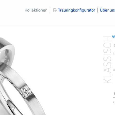
Kollektionen
Trauringkonfigurator
Über un
KLASSISCH
L
B
L