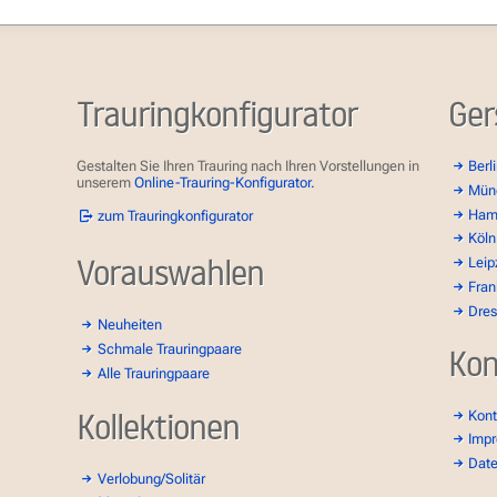
Trauringkonfigurator
Ger
Gestalten Sie Ihren Trauring nach Ihren Vorstellungen in
Berl
unserem
Online-Trauring-Konfigurator.
Mün
Ham
zum Trauringkonfigurator
Köln
Vorauswahlen
Leip
Fran
Dre
Neuheiten
Schmale Trauringpaare
Kon
Alle Trauringpaare
Kollektionen
Kont
Imp
Dat
Verlobung/Solitär