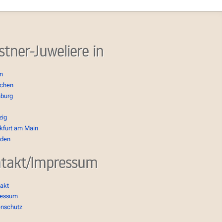
stner-Juweliere in
in
chen
burg
zig
kfurt am Main
sden
takt/Impressum
akt
ressum
enschutz