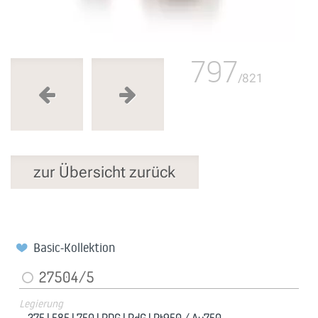
797
/821
zur Übersicht zurück
Basic-Kollektion
27504/5
Legierung
375 |
585 |
750 |
PDG |
PdG |
Pt950 / Au750