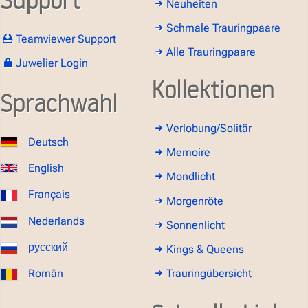
Neuheiten
Schmale Trauringpaare
Teamviewer Support
Alle Trauringpaare
Juwelier Login
Kollektionen
Sprachwahl
Verlobung/Solitär
Deutsch
Memoire
English
Mondlicht
Français
Morgenröte
Nederlands
Sonnenlicht
русский
Kings & Queens
Român
Trauringübersicht