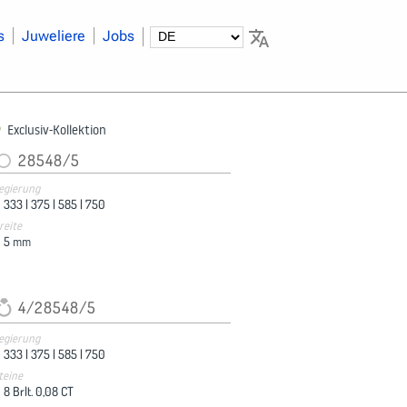
s
Juweliere
Jobs
Exclusiv-Kollektion
28548/5
egierung
333 |
375 |
585 |
750
reite
5
mm
4/28548/5
egierung
333 |
375 |
585 |
750
teine
8 Brlt. 0,08 CT