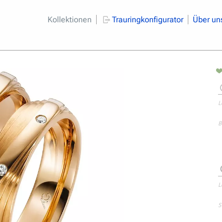
Kollektionen
Trauringkonfigurator
Über un
L
B
L
S