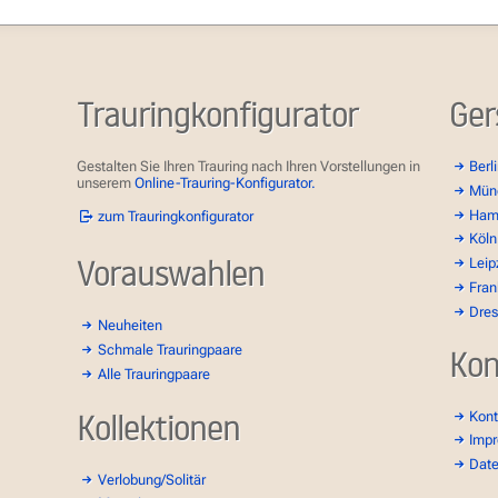
Trauringkonfigurator
Ger
Gestalten Sie Ihren Trauring nach Ihren Vorstellungen in
Berl
unserem
Online-Trauring-Konfigurator.
Mün
Ham
zum Trauringkonfigurator
Köln
Vorauswahlen
Leip
Fran
Dre
Neuheiten
Schmale Trauringpaare
Kon
Alle Trauringpaare
Kollektionen
Kont
Imp
Dat
Verlobung/Solitär