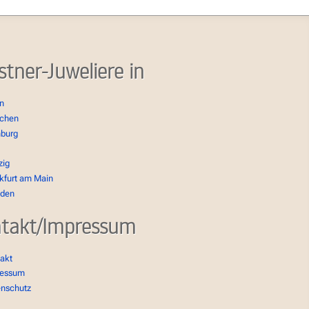
stner-Juweliere in
in
chen
burg
zig
kfurt am Main
sden
takt/Impressum
akt
ressum
enschutz