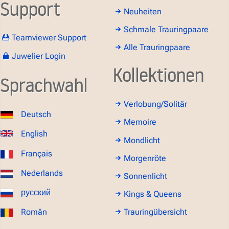
Support
Neuheiten
Schmale Trauringpaare
Teamviewer Support
Alle Trauringpaare
Juwelier Login
Kollektionen
Sprachwahl
Verlobung/Solitär
Deutsch
Memoire
English
Mondlicht
Français
Morgenröte
Nederlands
Sonnenlicht
русский
Kings & Queens
Român
Trauringübersicht