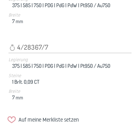
375 |
585 |
750 |
PDG |
PdG |
PdW |
Pt950 / Au750
Breite
7
mm
4/28367/7
Legierung
375 |
585 |
750 |
PDG |
PdG |
PdW |
Pt950 / Au750
Steine
1 Brlt. 0,09 CT
Breite
7
mm
Auf meine Merkliste setzen