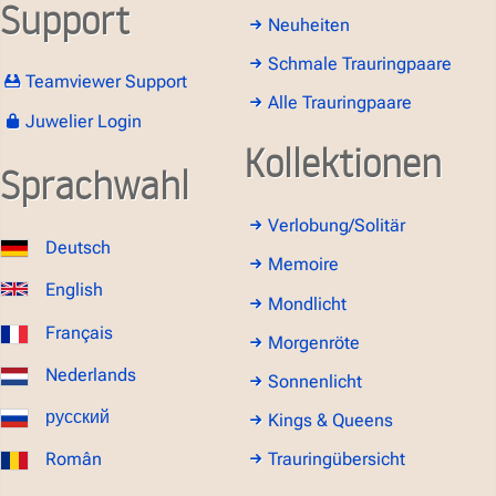
Support
Neuheiten
Schmale Trauringpaare
Teamviewer Support
Alle Trauringpaare
Juwelier Login
Kollektionen
Sprachwahl
Verlobung/Solitär
Deutsch
Memoire
English
Mondlicht
Français
Morgenröte
Nederlands
Sonnenlicht
русский
Kings & Queens
Român
Trauringübersicht