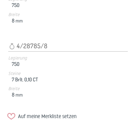
750
Breite
8
mm
4/28785/8
Legierung
750
Steine
7 Brlt. 0,10 CT
Breite
8
mm
Auf meine Merkliste setzen