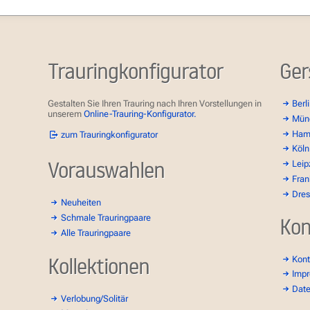
Trauringkonfigurator
Ger
Gestalten Sie Ihren Trauring nach Ihren Vorstellungen in
Berl
unserem
Online-Trauring-Konfigurator.
Mün
Ham
zum Trauringkonfigurator
Köln
Vorauswahlen
Leip
Fran
Dre
Neuheiten
Schmale Trauringpaare
Kon
Alle Trauringpaare
Kollektionen
Kont
Imp
Dat
Verlobung/Solitär