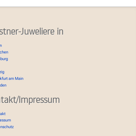
stner-Juweliere in
in
chen
burg
zig
kfurt am Main
sden
takt/Impressum
akt
ressum
enschutz