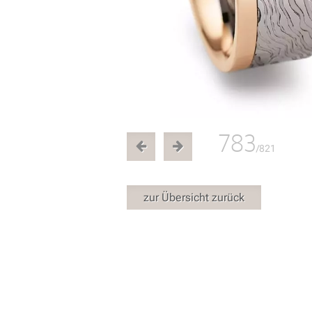
783
/821
zur Übersicht zurück