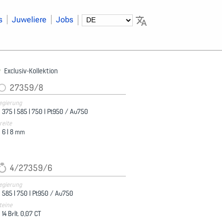
s
Juweliere
Jobs
Exclusiv-Kollektion
27359/8
egierung
375 |
585 |
750 |
Pt950 / Au750
reite
6 |
8
mm
4/27359/6
egierung
585 |
750 |
Pt950 / Au750
teine
14 Brlt. 0,07 CT