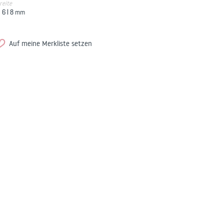
reite
6 |
8
mm
Auf meine Merkliste setzen