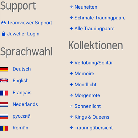
Support
Neuheiten
Schmale Trauringpaare
Teamviewer Support
Alle Trauringpaare
Juwelier Login
Kollektionen
Sprachwahl
Verlobung/Solitär
Deutsch
Memoire
English
Mondlicht
Français
Morgenröte
Nederlands
Sonnenlicht
русский
Kings & Queens
Român
Trauringübersicht