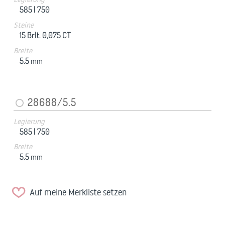
585 |
750
Steine
15 Brlt. 0,075 CT
Breite
5.5
mm
28688/5.5
Legierung
585 |
750
Breite
5.5
mm
Auf meine Merkliste setzen