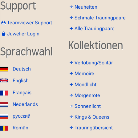
Support
Neuheiten
Schmale Trauringpaare
Teamviewer Support
Alle Trauringpaare
Juwelier Login
Kollektionen
Sprachwahl
Verlobung/Solitär
Deutsch
Memoire
English
Mondlicht
Français
Morgenröte
Nederlands
Sonnenlicht
русский
Kings & Queens
Român
Trauringübersicht