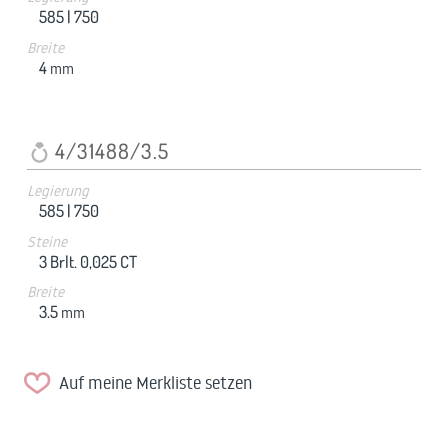
585 |
750
Breite
4
mm
4/31488/3.5
Legierung
585 |
750
Steine
3 Brlt. 0,025 CT
Breite
3.5
mm
Auf meine Merkliste setzen