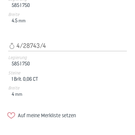
585 |
750
Breite
4.5
mm
4/28743/4
Legierung
585 |
750
Steine
1 Brlt. 0,06 CT
Breite
4
mm
Auf meine Merkliste setzen