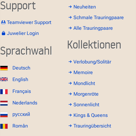
Support
Neuheiten
Schmale Trauringpaare
Teamviewer Support
Alle Trauringpaare
Juwelier Login
Kollektionen
Sprachwahl
Verlobung/Solitär
Deutsch
Memoire
English
Mondlicht
Français
Morgenröte
Nederlands
Sonnenlicht
русский
Kings & Queens
Român
Trauringübersicht