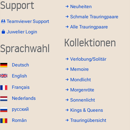
Support
Neuheiten
Schmale Trauringpaare
Teamviewer Support
Alle Trauringpaare
Juwelier Login
Kollektionen
Sprachwahl
Verlobung/Solitär
Deutsch
Memoire
English
Mondlicht
Français
Morgenröte
Nederlands
Sonnenlicht
русский
Kings & Queens
Român
Trauringübersicht