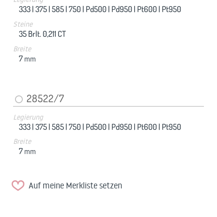
333 |
375 |
585 |
750 |
Pd500 |
Pd950 |
Pt600 |
Pt950
Steine
35 Brlt. 0,211 CT
Breite
7
mm
28522/7
Legierung
333 |
375 |
585 |
750 |
Pd500 |
Pd950 |
Pt600 |
Pt950
Breite
7
mm
Auf meine Merkliste setzen