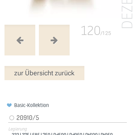
120
/125
zur Übersicht zurück
Basic-Kollektion
20910/5
Legierung
333 |
375 |
585 |
750 |
Pd500 |
Pd950 |
Pt600 |
Pt950