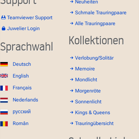
Neuheiten
Schmale Trauringpaare
Teamviewer Support
Alle Trauringpaare
Juwelier Login
Kollektionen
Sprachwahl
Verlobung/Solitär
Deutsch
Memoire
English
Mondlicht
Français
Morgenröte
Nederlands
Sonnenlicht
русский
Kings & Queens
Român
Trauringübersicht