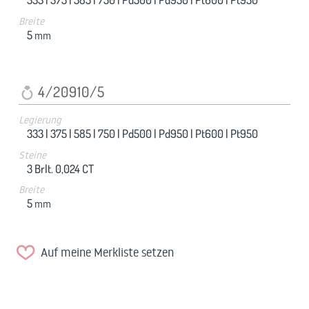
Breite
5
mm
4/20910/5
Legierung
333 |
375 |
585 |
750 |
Pd500 |
Pd950 |
Pt600 |
Pt950
Steine
3 Brlt. 0,024 CT
Breite
5
mm
Auf meine Merkliste setzen