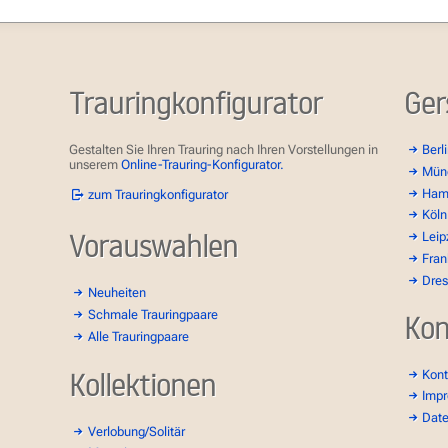
Trauringkonfigurator
Ger
Gestalten Sie Ihren Trauring nach Ihren Vorstellungen in
Berl
unserem
Online-Trauring-Konfigurator.
Mün
Ham
zum Trauringkonfigurator
Köln
Vorauswahlen
Leip
Fran
Dre
Neuheiten
Schmale Trauringpaare
Kon
Alle Trauringpaare
Kollektionen
Kont
Imp
Dat
Verlobung/Solitär