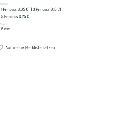
teine
1 Princess 0,05 CT |
3 Princess 0,15 CT |
5 Princess 0,25 CT
reite
6
mm
Auf meine Merkliste setzen