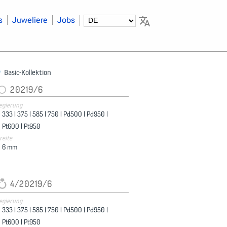
s
Juweliere
Jobs
Basic-Kollektion
20219/6
egierung
333 |
375 |
585 |
750 |
Pd500 |
Pd950 |
Pt600 |
Pt950
reite
6
mm
4/20219/6
egierung
333 |
375 |
585 |
750 |
Pd500 |
Pd950 |
Pt600 |
Pt950