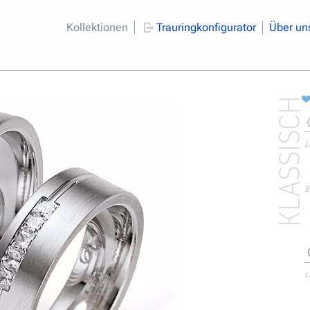
Kollektionen
Trauringkonfigurator
Über un
KLASSISCH
L
B
L