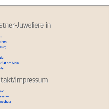
stner-Juweliere in
in
chen
burg
zig
kfurt am Main
sden
takt/Impressum
akt
ressum
enschutz