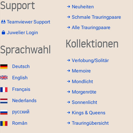
Support
Neuheiten
Schmale Trauringpaare
Teamviewer Support
Alle Trauringpaare
Juwelier Login
Kollektionen
Sprachwahl
Verlobung/Solitär
Deutsch
Memoire
English
Mondlicht
Français
Morgenröte
Nederlands
Sonnenlicht
русский
Kings & Queens
Român
Trauringübersicht