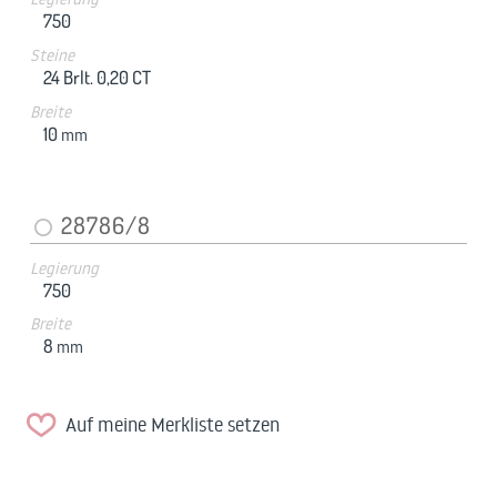
750
Steine
24 Brlt. 0,20 CT
Breite
10
mm
28786/8
Legierung
750
Breite
8
mm
Auf meine Merkliste setzen