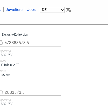
s
Juweliere
Jobs
Exclusiv-Kollektion
4/28835/3.5
egierung
585 |
750
teine
12 Brlt. 0,12 CT
reite
3.5
mm
28835/3.5
egierung
585 |
750