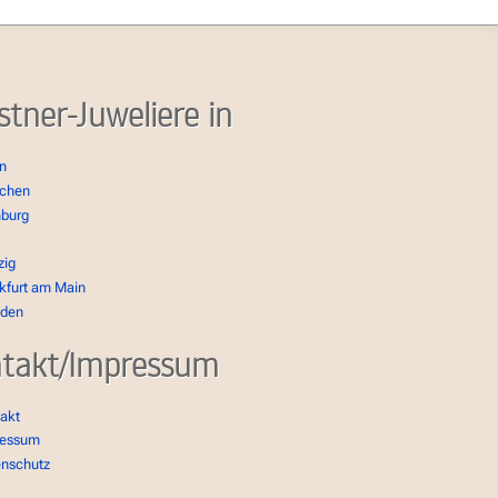
stner-Juweliere in
in
chen
burg
zig
kfurt am Main
sden
takt/Impressum
akt
ressum
enschutz