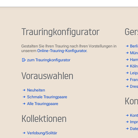
Trauringkonfigurator
Ger
Gestalten Sie Ihren Trauring nach Ihren Vorstellungen in
Berl
unserem
Online-Trauring-Konfigurator.
Mün
Ham
zum Trauringkonfigurator
Köln
Vorauswahlen
Leip
Fran
Dre
Neuheiten
Schmale Trauringpaare
Kon
Alle Trauringpaare
Kollektionen
Kont
Imp
Dat
Verlobung/Solitär