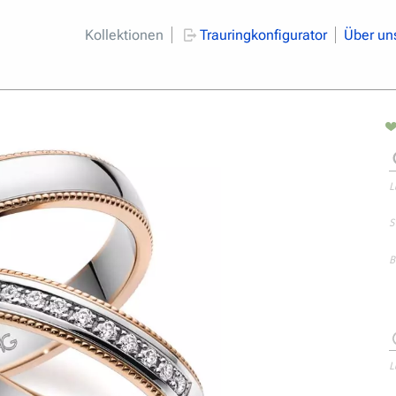
Kollektionen
Trauringkonfigurator
Über un
L
S
B
L