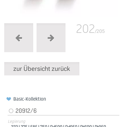
202
/205
zur Übersicht zurück
Basic-Kollektion
20912/6
Legierung
333 |
375 |
585 |
750 |
Pd500 |
Pd950 |
Pt600 |
Pt950