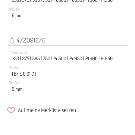
Breite
6
mm
4/20912/6
Legierung
333 |
375 |
585 |
750 |
Pd500 |
Pd950 |
Pt600 |
Pt950
Steine
1 Brlt. 0,01 CT
Breite
6
mm
Auf meine Merkliste setzen