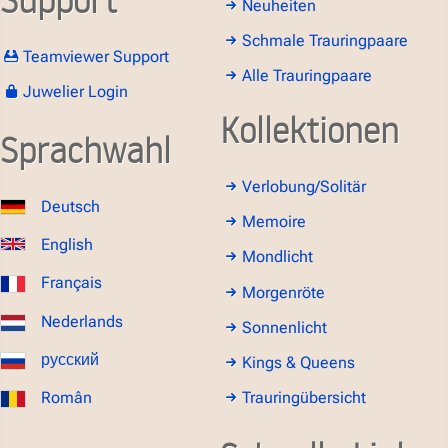
Neuheiten
Schmale Trauringpaare
Teamviewer Support
Alle Trauringpaare
Juwelier Login
Kollektionen
Sprachwahl
Verlobung/Solitär
Deutsch
Memoire
English
Mondlicht
Français
Morgenröte
Nederlands
Sonnenlicht
русский
Kings & Queens
Român
Trauringübersicht