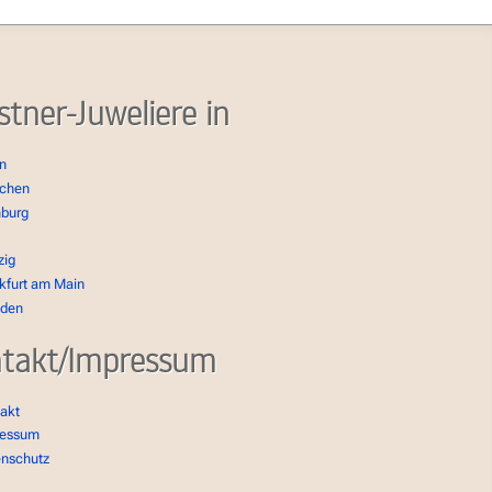
stner-Juweliere in
in
chen
burg
zig
kfurt am Main
sden
takt/Impressum
akt
ressum
enschutz