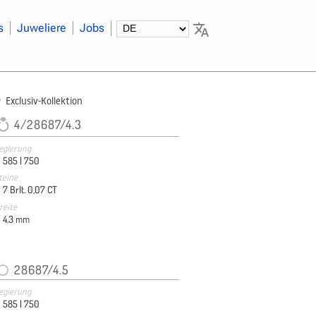
s
Juweliere
Jobs
Exclusiv-Kollektion
4/28687/4.3
egierung
585 |
750
teine
7 Brlt. 0,07 CT
reite
4.3
mm
28687/4.5
egierung
585 |
750