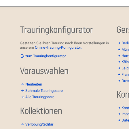
Trauringkonfigurator
Ger
Gestalten Sie Ihren Trauring nach Ihren Vorstellungen in
Berl
unserem
Online-Trauring-Konfigurator.
Mün
Ham
zum Trauringkonfigurator
Köln
Vorauswahlen
Leip
Fran
Dre
Neuheiten
Schmale Trauringpaare
Kon
Alle Trauringpaare
Kollektionen
Kont
Imp
Dat
Verlobung/Solitär