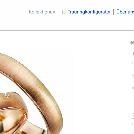
Kollektionen
Trauringkonfigurator
Über un
L
S
B
L