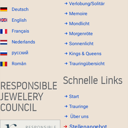
Verlobung/Solitär
Deutsch
Memoire
English
Mondlicht
Français
Morgenröte
Nederlands
Sonnenlicht
русский
Kings & Queens
Român
Trauringübersicht
Schnelle Links
RESPONSIBLE
JEWELERY
Start
COUNCIL
Trauringe
Über uns
Stellenangebot