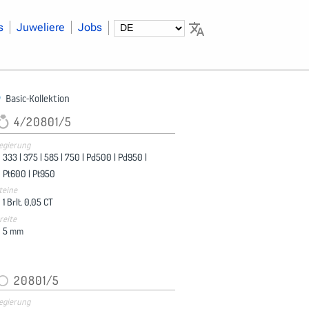
s
Juweliere
Jobs
Basic-Kollektion
4/20801/5
egierung
333 |
375 |
585 |
750 |
Pd500 |
Pd950 |
Pt600 |
Pt950
teine
1 Brlt. 0,05 CT
reite
5
mm
20801/5
egierung