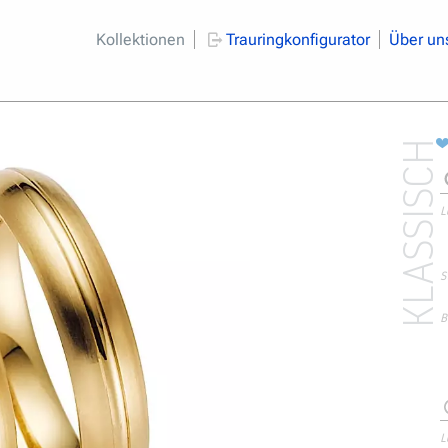
Kollektionen
Trauringkonfigurator
Über un
KLASSISCH
L
S
B
L