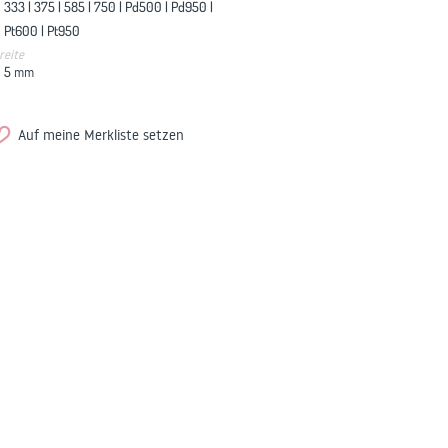
333 |
375 |
585 |
750 |
Pd500 |
Pd950 |
Pt600 |
Pt950
reite
5
mm
Auf meine Merkliste setzen