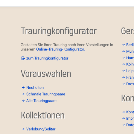
Trauringkonfigurator
Ger
Gestalten Sie Ihren Trauring nach Ihren Vorstellungen in
Berl
unserem
Online-Trauring-Konfigurator.
Mün
Ham
zum Trauringkonfigurator
Köln
Vorauswahlen
Leip
Fran
Dre
Neuheiten
Schmale Trauringpaare
Kon
Alle Trauringpaare
Kollektionen
Kont
Imp
Dat
Verlobung/Solitär