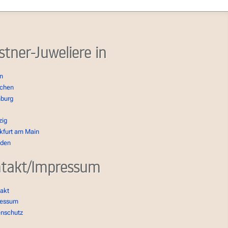
stner-Juweliere in
in
chen
burg
zig
kfurt am Main
sden
takt/Impressum
akt
ressum
enschutz