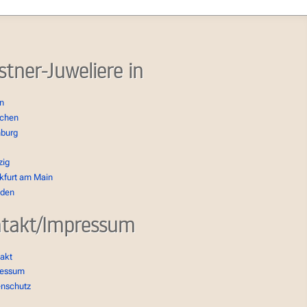
stner-Juweliere in
in
chen
burg
zig
kfurt am Main
sden
takt/Impressum
akt
ressum
enschutz