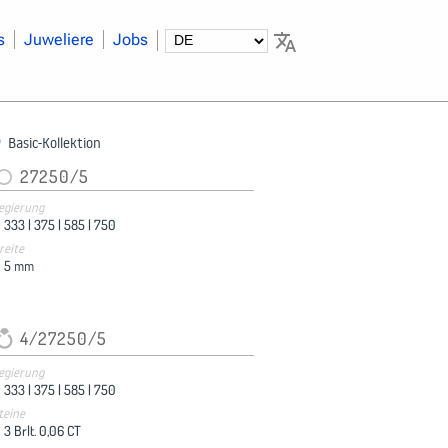
s
Juweliere
Jobs
Basic-Kollektion
27250/5
egierung
333 |
375 |
585 |
750
reite
5
mm
4/27250/5
egierung
333 |
375 |
585 |
750
teine
3 Brlt. 0,06 CT