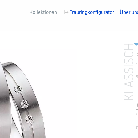
Kollektionen
Trauringkonfigurator
Über un
KLASSISCH
L
B
L
S