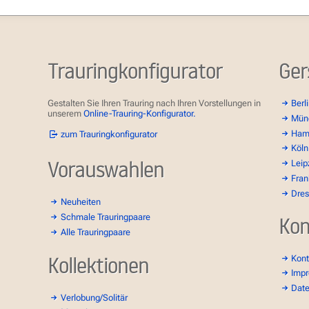
Trauringkonfigurator
Ger
Gestalten Sie Ihren Trauring nach Ihren Vorstellungen in
Berl
unserem
Online-Trauring-Konfigurator.
Mün
Ham
zum Trauringkonfigurator
Köln
Vorauswahlen
Leip
Fran
Dre
Neuheiten
Schmale Trauringpaare
Kon
Alle Trauringpaare
Kollektionen
Kont
Imp
Dat
Verlobung/Solitär