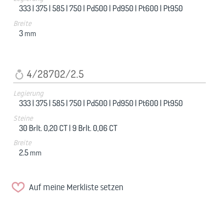
333 |
375 |
585 |
750 |
Pd500 |
Pd950 |
Pt600 |
Pt950
Breite
3
mm
4/28702/2.5
Legierung
333 |
375 |
585 |
750 |
Pd500 |
Pd950 |
Pt600 |
Pt950
Steine
30 Brlt. 0,20 CT |
9 Brlt. 0,06 CT
Breite
2.5
mm
Auf meine Merkliste setzen