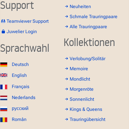
Support
Neuheiten
Schmale Trauringpaare
Teamviewer Support
Alle Trauringpaare
Juwelier Login
Kollektionen
Sprachwahl
Verlobung/Solitär
Deutsch
Memoire
English
Mondlicht
Français
Morgenröte
Nederlands
Sonnenlicht
русский
Kings & Queens
Român
Trauringübersicht