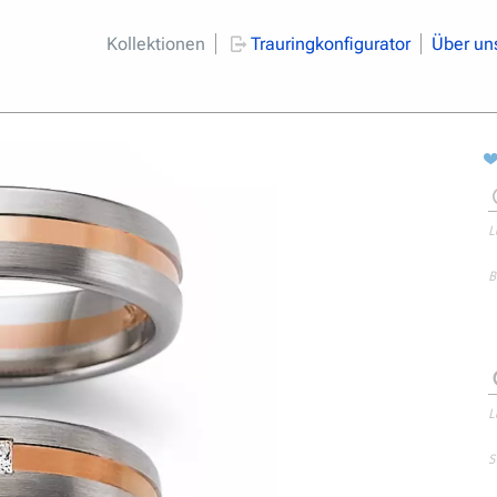
Kollektionen
Trauringkonfigurator
Über un
L
B
L
S