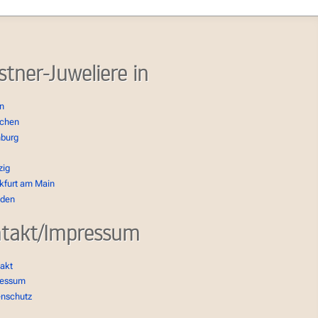
stner-Juweliere in
in
chen
burg
zig
kfurt am Main
sden
takt/Impressum
akt
ressum
enschutz