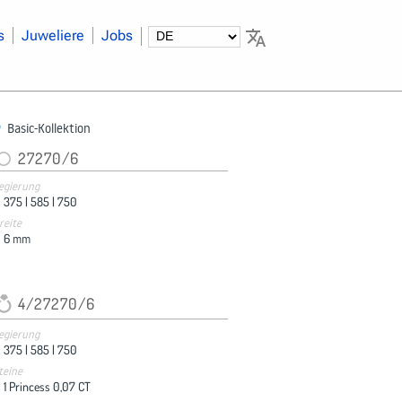
s
Juweliere
Jobs
Basic-Kollektion
27270/6
egierung
375 |
585 |
750
reite
6
mm
4/27270/6
egierung
375 |
585 |
750
teine
1 Princess 0,07 CT