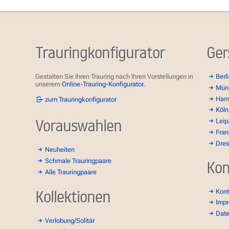
Trauringkonfigurator
Ger
Gestalten Sie Ihren Trauring nach Ihren Vorstellungen in
Berl
unserem
Online-Trauring-Konfigurator.
Mün
Ham
zum Trauringkonfigurator
Köln
Vorauswahlen
Leip
Fran
Dre
Neuheiten
Schmale Trauringpaare
Kon
Alle Trauringpaare
Kollektionen
Kont
Imp
Dat
Verlobung/Solitär