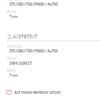
375 |
585 |
750 |
Pt950 / Au750
Breite
7
mm
4/27872/7
Legierung
375 |
585 |
750 |
Pt950 / Au750
Steine
3 Brlt. 0,015 CT
Breite
7
mm
Auf meine Merkliste setzen