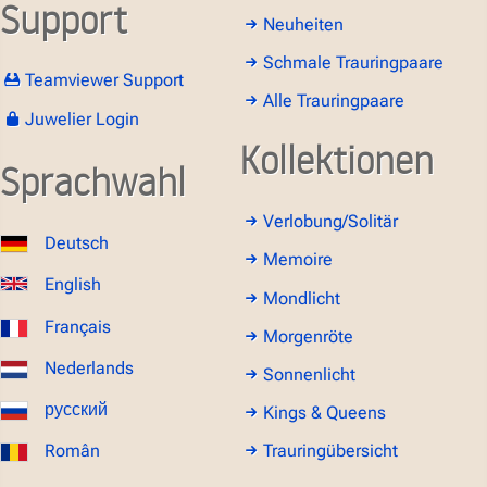
Support
Neuheiten
Schmale Trauringpaare
Teamviewer Support
Alle Trauringpaare
Juwelier Login
Kollektionen
Sprachwahl
Verlobung/Solitär
Deutsch
Memoire
English
Mondlicht
Français
Morgenröte
Nederlands
Sonnenlicht
русский
Kings & Queens
Român
Trauringübersicht