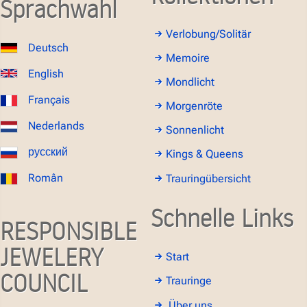
Sprachwahl
Verlobung/Solitär
Deutsch
Memoire
English
Mondlicht
Français
Morgenröte
Nederlands
Sonnenlicht
русский
Kings & Queens
Român
Trauringübersicht
Schnelle Links
RESPONSIBLE
JEWELERY
Start
COUNCIL
Trauringe
Über uns