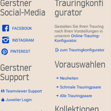
Gerstner
Trauringkonfi
Social-Media
gurator
Gestalten Sie Ihren Trauring
FACEBOOK
nach Ihren Vorstellungen in
unserem
Online-Trauring-
INSTAGRAM
Konfigurator.
zum Trauringkonfigurator
PINTEREST
Vorauswahlen
Gerstner
Support
Neuheiten
Schmale Trauringpaare
Teamviewer Support
Alle Trauringpaare
Juwelier Login
Kollektionen