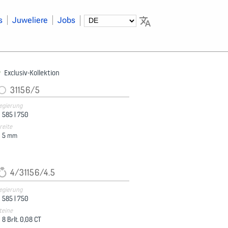
s
Juweliere
Jobs
Exclusiv-Kollektion
31156/5
egierung
585 |
750
reite
5
mm
4/31156/4.5
egierung
585 |
750
teine
8 Brlt. 0,08 CT