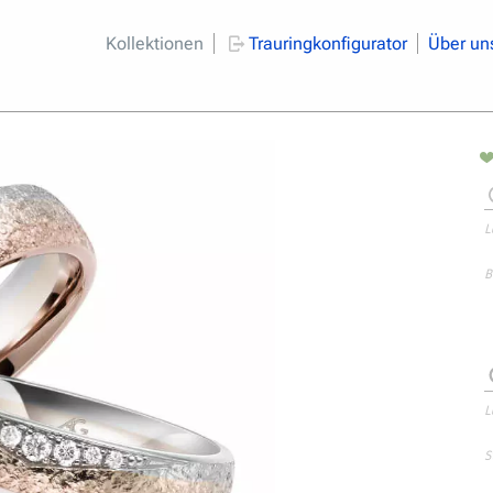
Kollektionen
Trauringkonfigurator
Über un
L
B
L
S