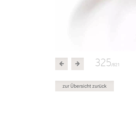
325
/821
zur Übersicht zurück