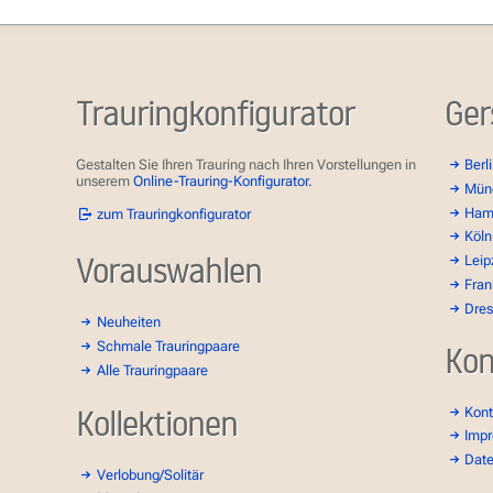
Trauringkonfigurator
Ger
Gestalten Sie Ihren Trauring nach Ihren Vorstellungen in
Berl
unserem
Online-Trauring-Konfigurator.
Mün
Ham
zum Trauringkonfigurator
Köln
Vorauswahlen
Leip
Fran
Dre
Neuheiten
Schmale Trauringpaare
Kon
Alle Trauringpaare
Kollektionen
Kont
Imp
Dat
Verlobung/Solitär