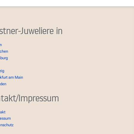
stner-Juweliere in
in
chen
burg
zig
kfurt am Main
sden
takt/Impressum
akt
ressum
enschutz