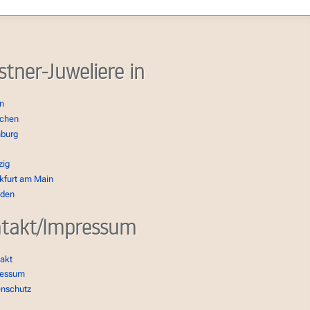
stner-Juweliere in
in
chen
burg
zig
kfurt am Main
sden
takt/Impressum
akt
ressum
enschutz