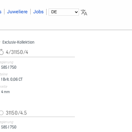
s
Juweliere
Jobs
Exclusiv-Kollektion
4/31150/4
egierung
585 |
750
teine
1 Brlt. 0,06 CT
reite
4
mm
31150/4.5
egierung
585 |
750