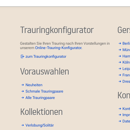
Trauringkonfigurator
Ger
Gestalten Sie Ihren Trauring nach Ihren Vorstellungen in
Berl
unserem
Online-Trauring-Konfigurator.
Mün
Ham
zum Trauringkonfigurator
Köln
Vorauswahlen
Leip
Fran
Dre
Neuheiten
Schmale Trauringpaare
Kon
Alle Trauringpaare
Kollektionen
Kont
Imp
Dat
Verlobung/Solitär