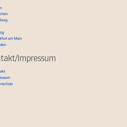
in
chen
burg
zig
kfurt am Main
sden
takt/Impressum
akt
ressum
enschutz