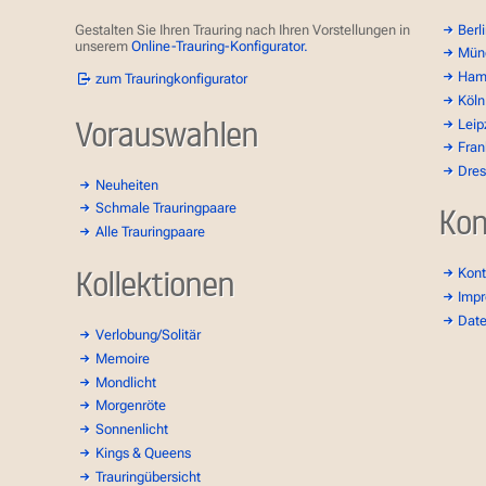
Gestalten Sie Ihren Trauring nach Ihren Vorstellungen in
Berl
unserem
Online-Trauring-Konfigurator.
Mün
Ham
zum Trauringkonfigurator
Köln
Vorauswahlen
Leip
Fran
Dre
Neuheiten
Schmale Trauringpaare
Kon
Alle Trauringpaare
Kollektionen
Kont
Imp
Dat
Verlobung/Solitär
Memoire
Mondlicht
Morgenröte
Sonnenlicht
Kings & Queens
Trauringübersicht