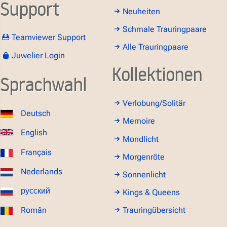
Support
Neuheiten
Schmale Trauringpaare
Teamviewer Support
Alle Trauringpaare
Juwelier Login
Kollektionen
Sprachwahl
Verlobung/Solitär
Deutsch
Memoire
English
Mondlicht
Français
Morgenröte
Nederlands
Sonnenlicht
русский
Kings & Queens
Român
Trauringübersicht