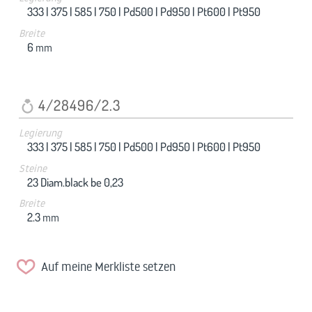
333 |
375 |
585 |
750 |
Pd500 |
Pd950 |
Pt600 |
Pt950
Breite
6
mm
4/28496/2.3
Legierung
333 |
375 |
585 |
750 |
Pd500 |
Pd950 |
Pt600 |
Pt950
Steine
23 Diam.black be 0,23
Breite
2.3
mm
Auf meine Merkliste setzen