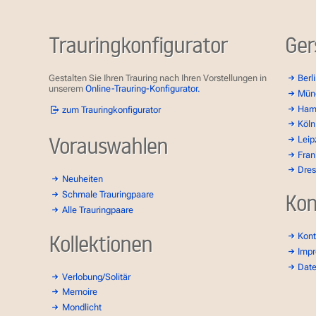
Trauringkonfigurator
Ger
Gestalten Sie Ihren Trauring nach Ihren Vorstellungen in
Berl
unserem
Online-Trauring-Konfigurator.
Mün
Ham
zum Trauringkonfigurator
Köln
Vorauswahlen
Leip
Fran
Dre
Neuheiten
Schmale Trauringpaare
Kon
Alle Trauringpaare
Kollektionen
Kont
Imp
Dat
Verlobung/Solitär
Memoire
Mondlicht