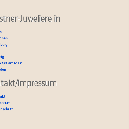
stner-Juweliere in
in
chen
burg
zig
kfurt am Main
sden
takt/Impressum
akt
ressum
enschutz