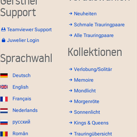
Gerstner
Support
Neuheiten
Schmale Trauringpaare
Teamviewer Support
Alle Trauringpaare
Juwelier Login
Kollektionen
Sprachwahl
Verlobung/Solitär
Deutsch
Memoire
English
Mondlicht
Français
Morgenröte
Nederlands
Sonnenlicht
русский
Kings & Queens
Român
Trauringübersicht