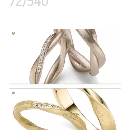
72/540