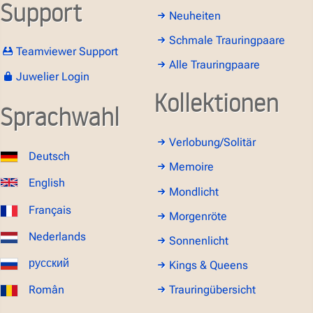
Support
Neuheiten
Schmale Trauringpaare
Teamviewer Support
Alle Trauringpaare
Juwelier Login
Kollektionen
Sprachwahl
Verlobung/Solitär
Deutsch
Memoire
English
Mondlicht
Français
Morgenröte
Nederlands
Sonnenlicht
русский
Kings & Queens
Român
Trauringübersicht