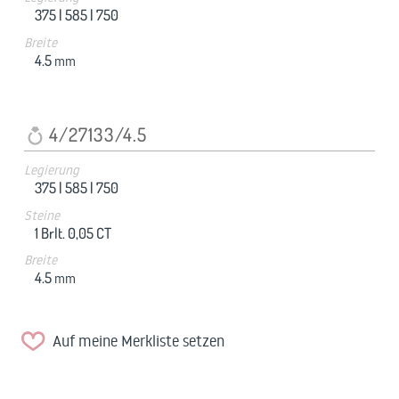
375 |
585 |
750
Breite
4.5
mm
4/27133/4.5
Legierung
375 |
585 |
750
Steine
1 Brlt. 0,05 CT
Breite
4.5
mm
Auf meine Merkliste setzen