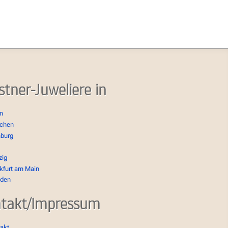
stner-Juweliere in
in
chen
burg
zig
kfurt am Main
sden
takt/Impressum
akt