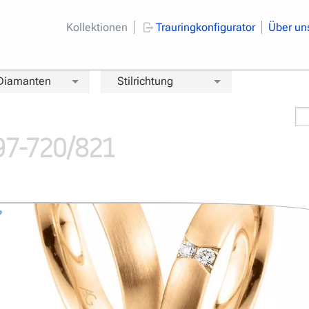
Kollektionen
Trauringkonfigurator
Über un
 Diamanten
Stilrichtung
97-720/821