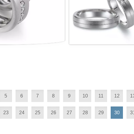
5
6
7
8
9
10
11
12
1
23
24
25
26
27
28
29
30
3