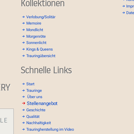
Kollektionen
Imp
Dat
Verlobung/Solitär
Memoire
Mondlicht
Morgenröte
Sonnenlicht
Kings & Queens
Trauringübersicht
Schnelle Links
ERY
Start
Trauringe
Über uns
Stellenangebot
Geschichte
Qualität
Nachhaltigkeit
Trauringherstellung im Video