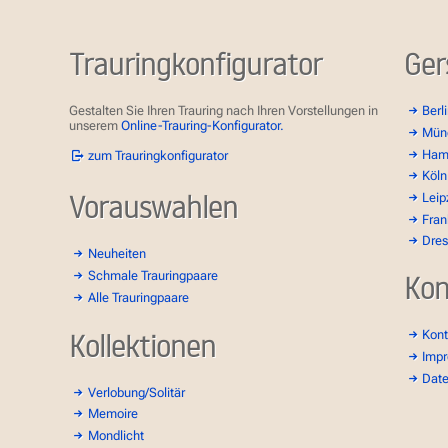
Trauringkonfigurator
Ger
Gestalten Sie Ihren Trauring nach Ihren Vorstellungen in
Berl
unserem
Online-Trauring-Konfigurator.
Mün
Ham
zum Trauringkonfigurator
Köln
Vorauswahlen
Leip
Fran
Dre
Neuheiten
Schmale Trauringpaare
Kon
Alle Trauringpaare
Kollektionen
Kont
Imp
Dat
Verlobung/Solitär
Memoire
Mondlicht