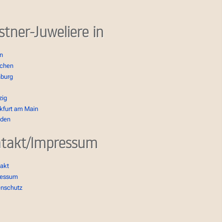
stner-Juweliere in
in
chen
burg
zig
kfurt am Main
sden
takt/Impressum
akt
ressum
enschutz