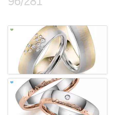
96/281