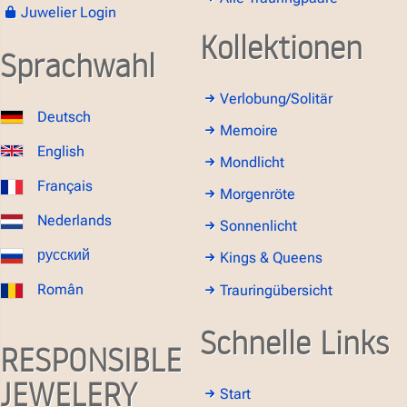
Juwelier Login
Kollektionen
Sprachwahl
Verlobung/Solitär
Deutsch
Memoire
English
Mondlicht
Français
Morgenröte
Nederlands
Sonnenlicht
русский
Kings & Queens
Român
Trauringübersicht
Schnelle Links
RESPONSIBLE
JEWELERY
Start