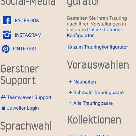
Social-Media
gurator
Gestalten Sie Ihren Trauring
FACEBOOK
nach Ihren Vorstellungen in
unserem
Online-Trauring-
INSTAGRAM
Konfigurator.
zum Trauringkonfigurator
PINTEREST
Vorauswahlen
Gerstner
Support
Neuheiten
Schmale Trauringpaare
Teamviewer Support
Alle Trauringpaare
Juwelier Login
Kollektionen
Sprachwahl