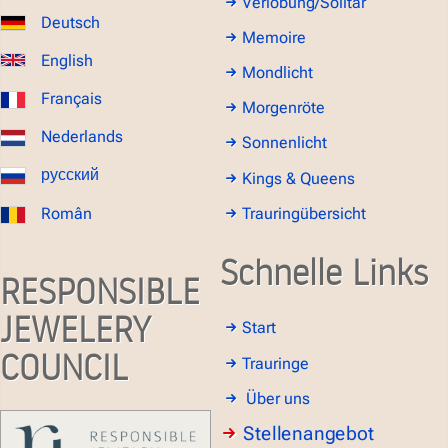
Verlobung/Solitär
Deutsch
Memoire
English
Mondlicht
Français
Morgenröte
Nederlands
Sonnenlicht
русский
Kings & Queens
Român
Trauringübersicht
Schnelle Links
RESPONSIBLE
JEWELERY
Start
COUNCIL
Trauringe
Über uns
Stellenangebot