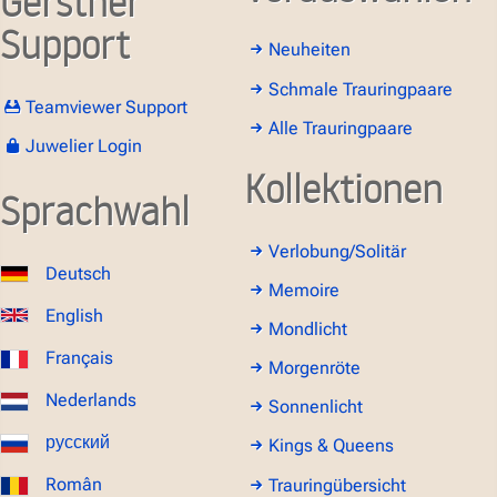
Gerstner
Support
Neuheiten
Schmale Trauringpaare
Teamviewer Support
Alle Trauringpaare
Juwelier Login
Kollektionen
Sprachwahl
Verlobung/Solitär
Deutsch
Memoire
English
Mondlicht
Français
Morgenröte
Nederlands
Sonnenlicht
русский
Kings & Queens
Român
Trauringübersicht