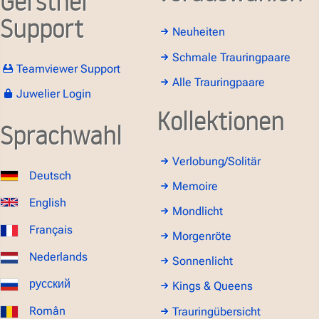
Gerstner
Support
Neuheiten
Schmale Trauringpaare
Teamviewer Support
Alle Trauringpaare
Juwelier Login
Kollektionen
Sprachwahl
Verlobung/Solitär
Deutsch
Memoire
English
Mondlicht
Français
Morgenröte
Nederlands
Sonnenlicht
русский
Kings & Queens
Român
Trauringübersicht