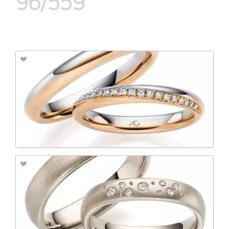
96/559